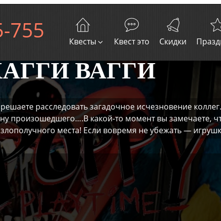
5-755
Квесты
Квест это
Скидки
Празд
 ХАГГИ ВАГГИ
 решаете расследовать загадочное исчезновение коллег
ину произошедшего….В какой‑то момент вы замечаете, ч
злополучного места! Если вовремя не убежать — игрушка