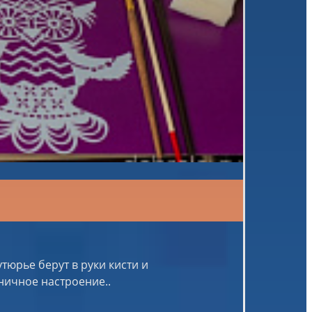
тюрье берут в руки кисти и
ничное настроение..