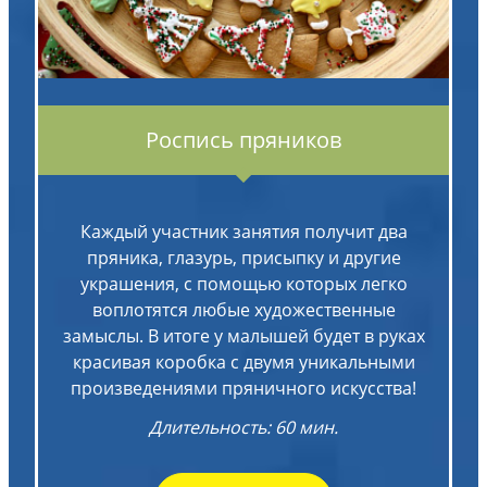
Роспись пряников
Каждый участник занятия получит два
пряника, глазурь, присыпку и другие
украшения, с помощью которых легко
воплотятся любые художественные
замыслы. В итоге у малышей будет в руках
красивая коробка с двумя уникальными
произведениями пряничного искусства!
Длительность: 60 мин.