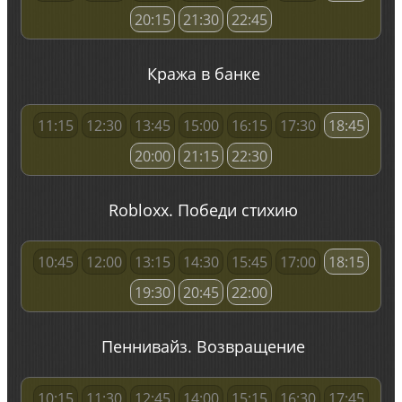
20:15
21:30
22:45
Кража в банке
11:15
12:30
13:45
15:00
16:15
17:30
18:45
20:00
21:15
22:30
Robloxx. Победи стихию
10:45
12:00
13:15
14:30
15:45
17:00
18:15
19:30
20:45
22:00
Пеннивайз. Возвращение
10:15
11:30
12:45
14:00
15:15
16:30
17:45