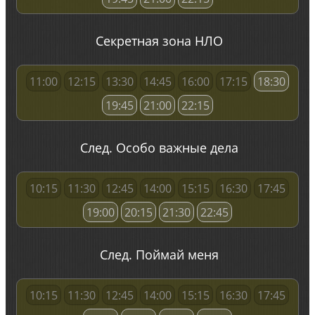
Секретная зона НЛО
11:00
12:15
13:30
14:45
16:00
17:15
18:30
19:45
21:00
22:15
След. Особо важные дела
10:15
11:30
12:45
14:00
15:15
16:30
17:45
19:00
20:15
21:30
22:45
След. Поймай меня
10:15
11:30
12:45
14:00
15:15
16:30
17:45