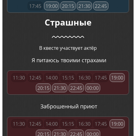
17:45
19:00
20:15
21:30
22:45
Страшные
В квесте участвует актёр
Я питаюсь твоими страхами
11:30
12:45
14:00
15:15
16:30
17:45
19:00
20:15
21:30
22:45
00:00
Заброшенный приют
11:30
12:45
14:00
15:15
16:30
17:45
19:00
20:15
21:30
22:45
00:00