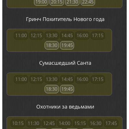
19:00
20:15
21:30
22:45
Гринч Похититель Нового года
11:00
12:15
13:30
14:45
16:00
17:15
18:30
19:45
Сумасшедший Санта
11:00
12:15
13:30
14:45
16:00
17:15
18:30
19:45
Охотники за ведьмами
10:15
11:30
12:45
14:00
15:15
16:30
17:45