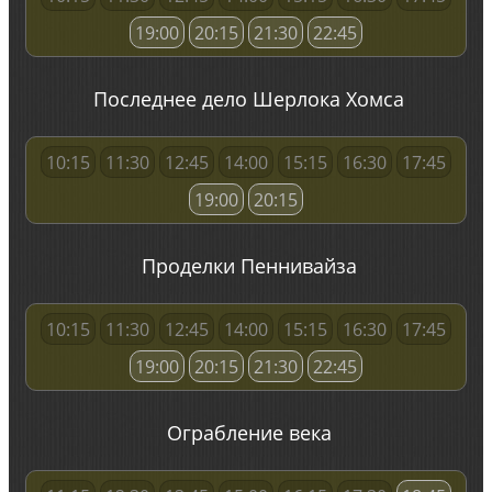
19:00
20:15
21:30
22:45
Последнее дело Шерлока Хомса
10:15
11:30
12:45
14:00
15:15
16:30
17:45
19:00
20:15
Проделки Пеннивайза
10:15
11:30
12:45
14:00
15:15
16:30
17:45
19:00
20:15
21:30
22:45
Ограбление века