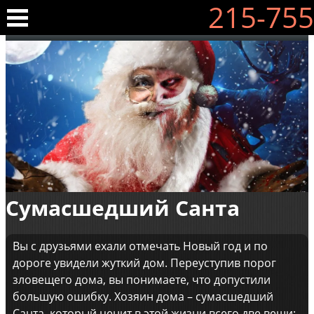
215-755
Сумасшедший Санта
Вы с друзьями ехали отмечать Новый год и по
дороге увидели жуткий дом. Переуступив порог
зловещего дома, вы понимаете, что допустили
большую ошибку. Хозяин дома – сумасшедший
Санта, который ценит в этой жизни всего две вещи: