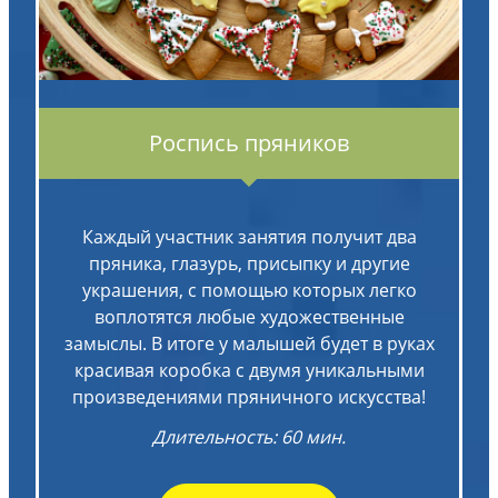
Роспись пряников
Каждый участник занятия получит два
пряника, глазурь, присыпку и другие
украшения, с помощью которых легко
воплотятся любые художественные
замыслы. В итоге у малышей будет в руках
красивая коробка с двумя уникальными
произведениями пряничного искусства!
Длительность: 60 мин.