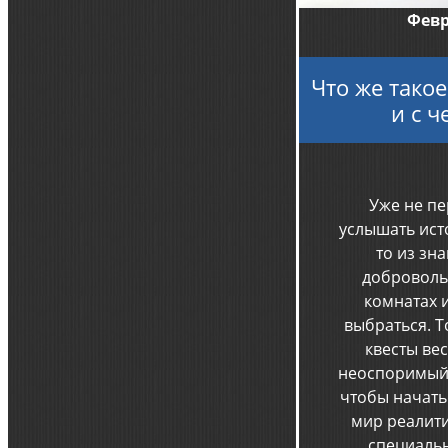
Февр
Что же такое
и с ч
Уже не п
услышать исто
то из зн
доброволь
комнатах и
выбраться. Т
квесты ве
неоспоримый ф
чтобы начать
мир реалити
специаль