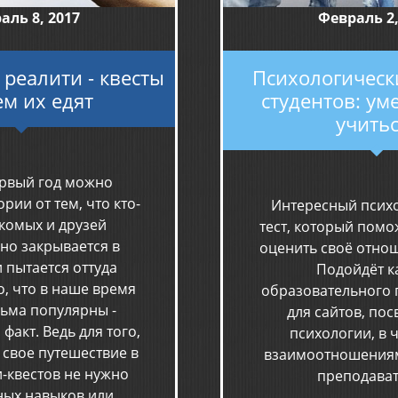
аль 8, 2017
Февраль 2,
 реалити - квесты
Психологически
ем их едят
студентов: ум
учитьс
ервый год можно
рии от тем, что кто-
Интересный псих
акомых и друзей
тест, который помо
но закрывается в
оценить своё отнош
 пытается оттуда
Подойдёт к
о, что в наше время
образовательного п
сьма популярны -
для сайтов, по
акт. Ведь для того,
психологии, в 
 свое путешествие в
взаимоотношениям
-квестов не нужно
преподават
ных навыков или