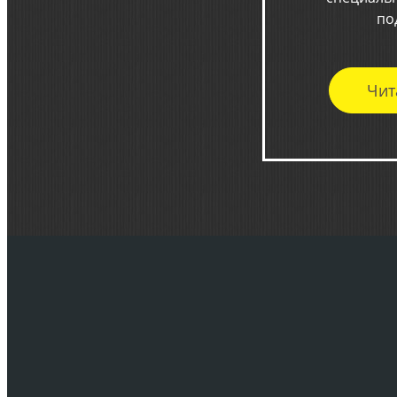
по
Чит