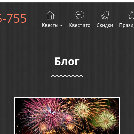
5-755
Квесты
Квест это
Скидки
Празд
Блог