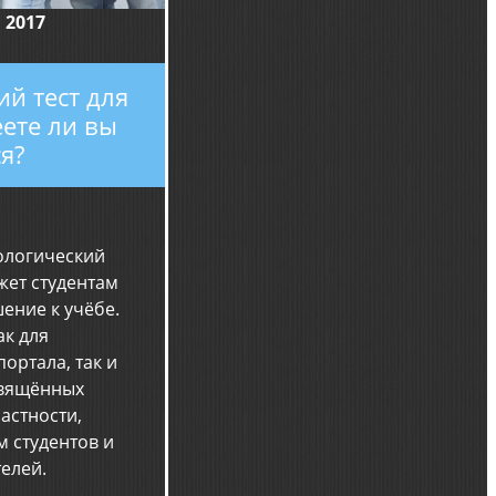
 2017
й тест для
еете ли вы
я?
ологический
жет студентам
ение к учёбе.
ак для
ортала, так и
свящённых
частности,
 студентов и
елей.